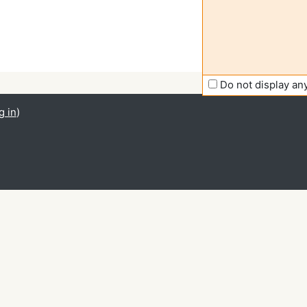
Do not display a
g in
)