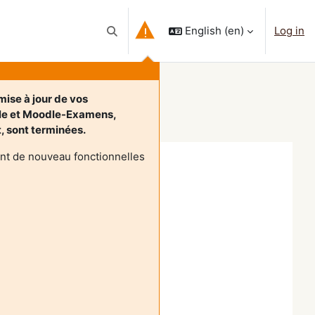
English ‎(en)‎
Log in
Toggle search input
mise à jour de vos
le et Moodle-Examens,
et, sont terminées.
nt de nouveau fonctionnelles