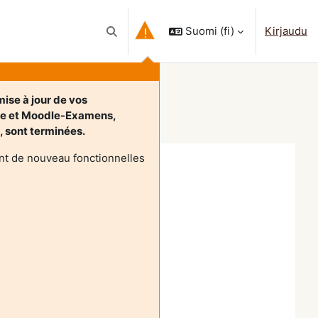
Suomi ‎(fi)‎
Kirjaudu
Vaihda hakusyöttöä
ise à jour de vos
le et Moodle-Examens,
t, sont terminées.
nt de nouveau fonctionnelles