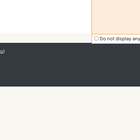
Do not display a
du
)