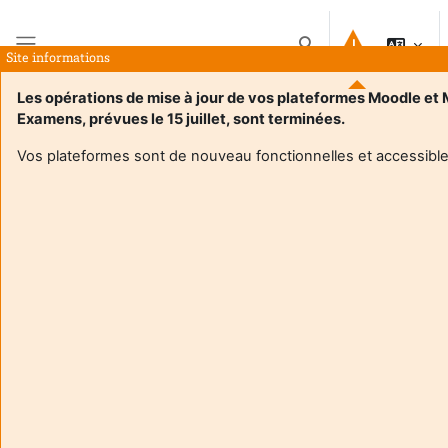
Salt la conţinutul principal
Afișați căutarea
Site informations
Panou lateral
Les opérations de mise à jour de vos plateformes Moodle et
Examens, prévues le 15 juillet, sont terminées.
Acasă
Cursuri
DU anglais 1er degré Documents TD
Rezumat
Vos plateformes sont de nouveau fonctionnelles et accessible
Informații curs
Enrol users according to the institutional scholarship
management system
DU anglais 1er degré Documents TD
Contenus des TD et liens TD ZOOM
Formator:
Valerie Dusseau