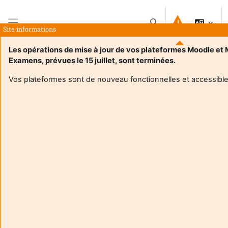
Preskočiť na hlavný obsah
Prepnúť vyhľadávanie
Site informations
Bočný panel
Les opérations de mise à jour de vos plateformes Moodle et
Examens, prévues le 15 juillet, sont terminées.
Domov
Kurzy
DU anglais 1er degré Documents TD
Zhrnutie
Vos plateformes sont de nouveau fonctionnelles et accessible
Informácie o kurze
Enrol users according to the institutional scholarship
management system
DU anglais 1er degré Documents TD
Contenus des TD et liens TD ZOOM
Učiteľ:
Valerie Dusseau