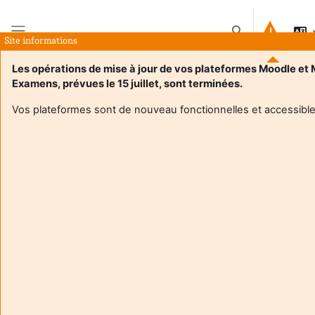
Ir para o conteúdo principal
Alternar a entrad
Site informations
Painel lateral
Les opérations de mise à jour de vos plateformes Moodle et
Examens, prévues le 15 juillet, sont terminées.
Página principal
Disciplinas
Chimie des solutions
Sumário
Vos plateformes sont de nouveau fonctionnelles et accessible
Informações sobre a disciplina
Enrol users according to the institutional scholarship
management system
Chimie des solutions
https://filesender.renater.fr/?s=download&token=d2fe251e-
c07d-435e-9915-7753ba1a6c74