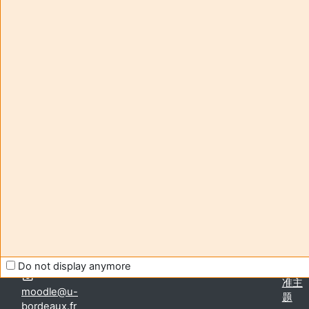
教师:
Peraud-PuigsegurStephanie
Enseignant responsable
:
Stephanie PERAUD-PUIGSEGUR
Aide et
您尚
support
未登
FAQ
录。
and
(
登
tutorials
录
)
Moodle
获取
移动
应用
Contact -
切换
assistance
Do not display anymore
到标
准主
moodle@u-
题
bordeaux.fr