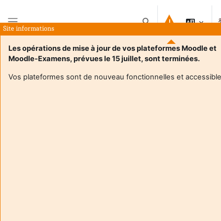
跳到主要内容
切换搜索输入
Site informations
停靠面板
Les opérations de mise à jour de vos plateformes Moodle et
Moodle-Examens, prévues le 15 juillet, sont terminées.
首页
课程
Suivi écrits de recherche 25-26 SPP
概要
Vos plateformes sont de nouveau fonctionnelles et accessible
课程信息
Enrol users according to the institutional scholarship
management system
Suivi écrits de recherche 25-26 SPP
Ce groupe permet de faciliter la communication de documents
et références et la prise de rendez-vous pour le suivi de vos
écrits professionnels et mémoires.