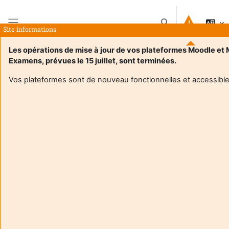
Salta al contenido principal
Selector de búsque
Site informations
Panel lateral
Les opérations de mise à jour de vos plateformes Moodle et
Examens, prévues le 15 juillet, sont terminées.
Página Principal
Cursos
Projet de statistique pour données environnementales 2026
Resumen
Vos plateformes sont de nouveau fonctionnelles et accessible
Información del curso
Projet de statistique pour données
environnementales 2026
Profesor:
Frederic Barraquand
Enseignant responsable
:
Frédéric Barraquand
Composante
:
Unité de formation de mathématiques et
interactions
Type d'espace de cours
:
Enseignement en présentiel