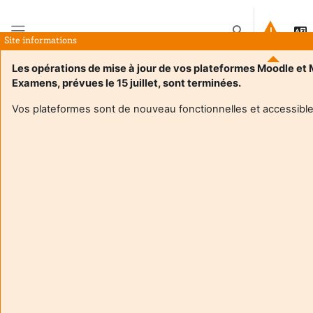
Preskoči na sadržaj
Toggle search in
Site informations
Bočni panel
Les opérations de mise à jour de vos plateformes Moodle et
Examens, prévues le 15 juillet, sont terminées.
Naslovnica
E-kolegiji
Projet de statistique pour données environnementales 2026
Sažetak
Vos plateformes sont de nouveau fonctionnelles et accessible
Informacije o e-kolegiju
Projet de statistique pour données
environnementales 2026
Nastavnik:
Frederic Barraquand
Enseignant responsable
:
Frédéric Barraquand
Composante
:
Unité de formation de mathématiques et
interactions
Type d'espace de cours
:
Enseignement en présentiel