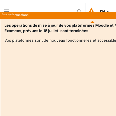
Atvērt galveno saturu
Pārslēgt meklēšanas i
Site informations
Sānu panelis
Les opérations de mise à jour de vos plateformes Moodle et
Examens, prévues le 15 juillet, sont terminées.
Sākums
Kursi
Projet de statistique pour données environnementales 2026
Kopsavilkums
Vos plateformes sont de nouveau fonctionnelles et accessible
Informācija par kursu
Projet de statistique pour données
environnementales 2026
Pasniedzējs:
Frederic Barraquand
Enseignant responsable
:
Frédéric Barraquand
Composante
:
Unité de formation de mathématiques et
interactions
Type d'espace de cours
:
Enseignement en présentiel