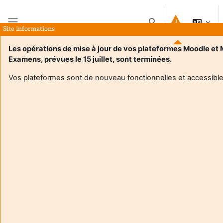
Salt la conţinutul principal
Afișați căutarea
Site informations
Panou lateral
Les opérations de mise à jour de vos plateformes Moodle et
Examens, prévues le 15 juillet, sont terminées.
Acasă
Cursuri
Projet de statistique pour données environnementales 2026
Rezumat
Vos plateformes sont de nouveau fonctionnelles et accessible
Informații curs
Projet de statistique pour données
environnementales 2026
Formator:
Frederic Barraquand
Enseignant responsable
:
Frédéric Barraquand
Composante
:
Unité de formation de mathématiques et
interactions
Type d'espace de cours
:
Enseignement en présentiel