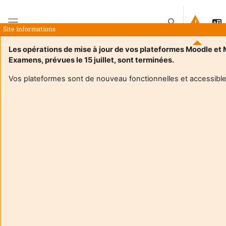
Preskoči na sadržaj
Toggle search in
Site informations
Bočni panel
Les opérations de mise à jour de vos plateformes Moodle et
Examens, prévues le 15 juillet, sont terminées.
Naslovnica
E-kolegiji
4TIM813U / Réalité Augmentée / Réalité Virtuelle / E.Ferreira / B.Deltheil
Sažetak
Vos plateformes sont de nouveau fonctionnelles et accessible
Informacije o e-kolegiju
Enrol users according to the institutional scholarship
management system
4TIM813U / Réalité Augmentée / Réalité Virtuelle /
E.Ferreira / B.Deltheil
Nastavnik:
Benoit Deltheil
Nastavnik:
Eva Ferreira