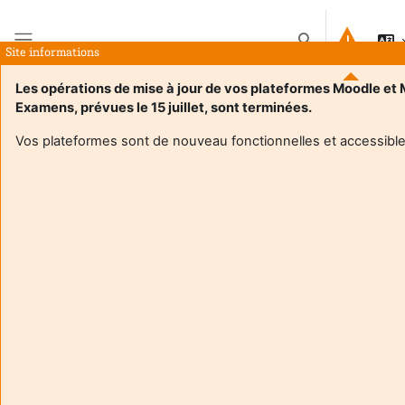
Ir para o conteúdo principal
Alternar a entrad
Site informations
Painel lateral
Les opérations de mise à jour de vos plateformes Moodle et
Examens, prévues le 15 juillet, sont terminées.
Página principal
Disciplinas
4TIM813U / Réalité Augmentée / Réalité Virtuelle / E.Ferreira / B.Deltheil
Sumário
Vos plateformes sont de nouveau fonctionnelles et accessible
Informações sobre a disciplina
Enrol users according to the institutional scholarship
management system
4TIM813U / Réalité Augmentée / Réalité Virtuelle /
E.Ferreira / B.Deltheil
Professor:
Benoit Deltheil
Professor:
Eva Ferreira