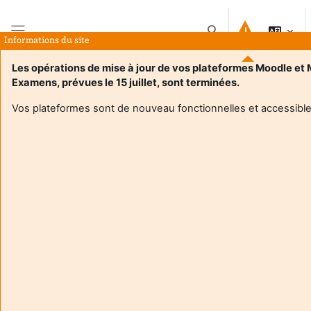
Passer au contenu principal
Activer/désactiver la 
Informations du site
Panneau latéral
Les opérations de mise à jour de vos plateformes Moodle et
Examens, prévues le 15 juillet, sont terminées.
Accueil
Cours
UE Engagement - Faculté des STAPS - Licence et Master
Résumé
Vos plateformes sont de nouveau fonctionnelles et accessible
Informations du cours
Enrol users according to the institutional scholarship
management system
UE Engagement - Faculté des STAPS - Licence et
Master
Enseignant:
Veronique Arsac
Enseignant responsable
:
Veronique ARSAC