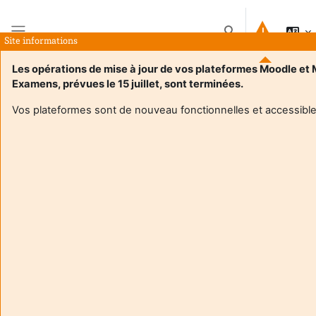
Vai al contenuto principale
Attiva/disattiva inpu
Site informations
Pannello laterale
Les opérations de mise à jour de vos plateformes Moodle et
Examens, prévues le 15 juillet, sont terminées.
Home
Corsi
UE Engagement - Faculté des STAPS - Licence et Master
Introduzione
Vos plateformes sont de nouveau fonctionnelles et accessible
Informazioni sul corso
Enrol users according to the institutional scholarship
management system
UE Engagement - Faculté des STAPS - Licence et
Master
Docente:
Veronique Arsac
Enseignant responsable
:
Veronique ARSAC