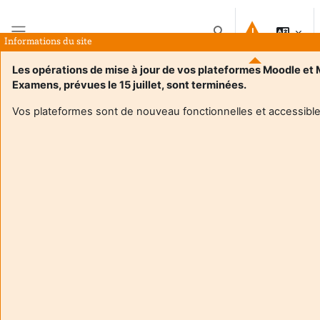
Passer au contenu principal
Activer/désactiver la 
Informations du site
Panneau latéral
Les opérations de mise à jour de vos plateformes Moodle et
Examens, prévues le 15 juillet, sont terminées.
Accueil
Cours
R4.06 Sécurité des procédés et bioprocédés
Résumé
Vos plateformes sont de nouveau fonctionnelles et accessible
Informations du cours
Enrol users according to the institutional scholarship
management systemEnrol users according to the institutional
scholarship management system
R4.06 Sécurité des procédés et bioprocédés
Enseignant:
Frédéric Jaskolski
Enseignant responsable
:
Frédéric JASKOLSKI