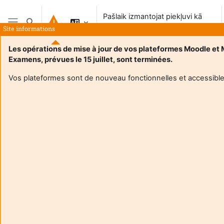
Atvērt galveno saturu
Pašlaik izmantojat piekļuvi kā
Pārslēgt meklēšanas ievadi
viesis
Site informations
Sānu panelis
Les opérations de mise à jour de vos plateformes Moodle et
Examens, prévues le 15 juillet, sont terminées.
Sākums
Vos plateformes sont de nouveau fonctionnelles et accessible
Šis kurss šobrīd studentiem nav pieejams
Turpināt
Aide et
Pašla
support
izman
FAQ
piekļ
and
viesis