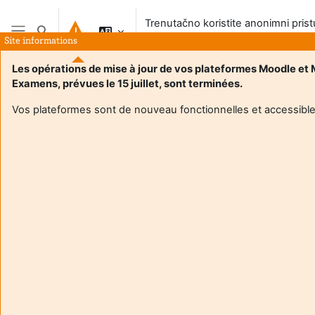
Preskoči na sadržaj
Trenutačno koristite anonimni pris
Toggle search input
sustavu
Site informations
Bočni panel
Les opérations de mise à jour de vos plateformes Moodle et
Examens, prévues le 15 juillet, sont terminées.
Naslovnica
Vos plateformes sont de nouveau fonctionnelles et accessible
Ovaj e-kolegij trenutačno NIJE dostupan studentima
Nastavi
Aide et
Tren
support
korist
FAQ
anon
and
prist