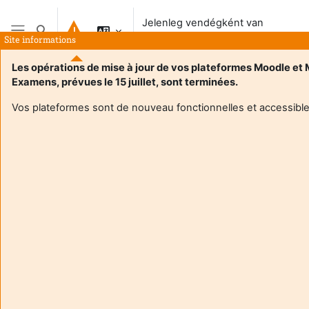
Tovább a fő tartalomhoz
Jelenleg vendégként van
Keresési bemeneti adatok váltása
bejelentkezve
Site informations
Oldalpanel
Les opérations de mise à jour de vos plateformes Moodle et
Examens, prévues le 15 juillet, sont terminées.
Kezdőoldal
Vos plateformes sont de nouveau fonctionnelles et accessible
Ez a kurzus tanulók számára jelenleg nem elérhető
Folytatás
Aide et
Jelen
support
vend
FAQ
van
and
bejel