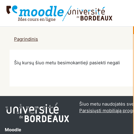
Pereiti į pagrindinį turinį
Pagrindinis
Šių kursų šiuo metu besimokantieji pasiekti negali
Šiuo metu naudojatės sveč
Parsisiųsti mobiliąją pro
Moodle