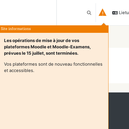
Lietuv
Perjungti paieškos įv
Site informations
Les opérations de mise à jour de vos
plateformes Moodle et Moodle-Examens,
prévues le 15 juillet, sont terminées.
Vos plateformes sont de nouveau fonctionnelles
et accessibles.
Tęsti
io prieiga (
Prisijungti
)
gramėlę