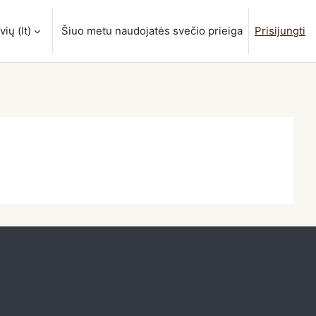
ių ‎(lt)‎
Šiuo metu naudojatės svečio prieiga
Prisijungti
estį