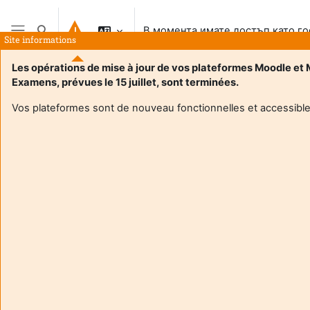
Прескочи на основното съдържание
В момента имате достъп като го
Превключване при въвеждане на търсеното
Site informations
Страничен панел
Les opérations de mise à jour de vos plateformes Moodle et
Examens, prévues le 15 juillet, sont terminées.
Начална страница
Vos plateformes sont de nouveau fonctionnelles et accessible
Този курс в момента е недостъпен за участници
Продължаване
Aide et
В мо
support
имат
FAQ
дост
and
гост