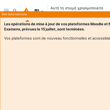
Μετάβαση στο κεντρικό περιεχόμενο
Αυτή τη στιγμή χρησιμοποιείτε
Εναλλαγή εισόδου αναζήτησης
πρόσβαση επισκέπτη
Site informations
Πλευρικός πίνακας
Les opérations de mise à jour de vos plateformes Moodle et
Examens, prévues le 15 juillet, sont terminées.
Αρχική
Vos plateformes sont de nouveau fonctionnelles et accessible
Αυτό το μάθημα είναι προσωρινά μη διαθέσιμο στους μαθητές
Συνέχεια
Aide et
Αυτή 
support
χρησι
FAQ
πρόσ
and
επισ