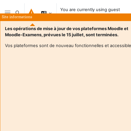
Skip to main content
You are currently using guest
Toggle search input
access
Site informations
Side panel
Les opérations de mise à jour de vos plateformes Moodle et
Moodle-Examens, prévues le 15 juillet, sont terminées.
Home
Vos plateformes sont de nouveau fonctionnelles et accessible
This course is currently unavailable to students
Continue
Aide et
You a
support
curre
FAQ
using
and
gues