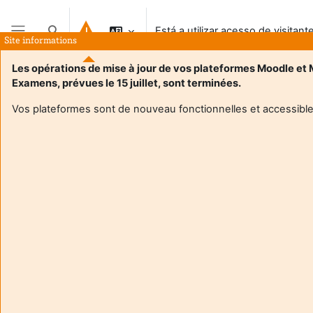
Ir para o conteúdo principal
Está a utilizar acesso de visitant
Alternar a entrada da pesquisa
Site informations
Painel lateral
Les opérations de mise à jour de vos plateformes Moodle et
Examens, prévues le 15 juillet, sont terminées.
Página principal
Vos plateformes sont de nouveau fonctionnelles et accessible
De momento, esta disciplina não está disponível para os alunos
Continuar
Aide et
Está 
support
utiliza
FAQ
aces
and
de