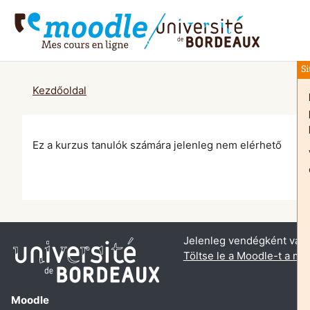
Tovább a fő tartalomhoz
Si
Kezdőoldal
Ez a kurzus tanulók számára jelenleg nem elérhető
Jelenleg vendégként van 
Töltse le a Moodle-t a mob
Moodle