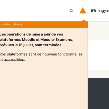
magyar 
Keresési bemeneti adat
te informations
Les opérations de mise à jour de vos
plateformes Moodle et Moodle-Examens,
prévues le 15 juillet, sont terminées.
Vos plateformes sont de nouveau fonctionnelles
et accessibles.
Folytatás
bejelentkezve (
Belépés
)
iljára