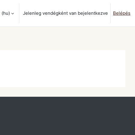
‎(hu)‎
Jelenleg vendégként van bejelentkezve
Belépés
ok váltása