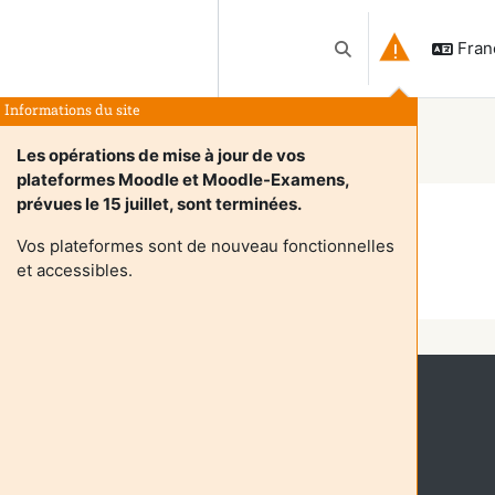
França
Activer/désactiver l
Informations du site
Les opérations de mise à jour de vos
plateformes Moodle et Moodle-Examens,
prévues le 15 juillet, sont terminées.
iants
Vos plateformes sont de nouveau fonctionnelles
et accessibles.
Continuer
ymement (
Connexion
)