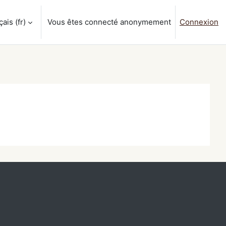
is ‎(fr)‎
Vous êtes connecté anonymement
Connexion
a saisie de recherche