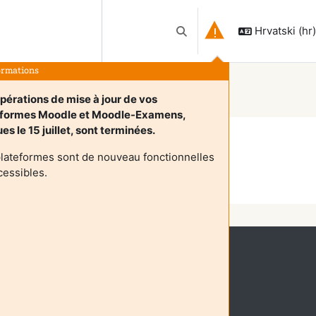
Hrvatski ‎(hr)‎
Toggle search input
formations
pérations de mise à jour de vos
eformes Moodle et Moodle-Examens,
es le 15 juillet, sont terminées.
lateformes sont de nouveau fonctionnelles
cessibles.
Nastavi
imni pristup sustavu (
Prijava
)
ciju Moodle