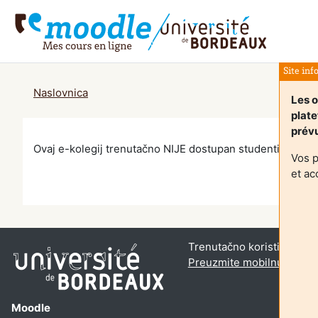
Preskoči na sadržaj
Site in
Naslovnica
Les o
plat
prévu
Ovaj e-kolegij trenutačno NIJE dostupan studentima
Vos p
et ac
Trenutačno koristite anon
Preuzmite mobilnu aplika
Moodle