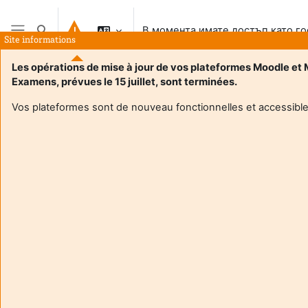
Прескочи на основното съдържание
В момента имате достъп като го
Превключване при въвеждане на търсеното
Site informations
Страничен панел
Les opérations de mise à jour de vos plateformes Moodle et
Examens, prévues le 15 juillet, sont terminées.
Начална страница
Vos plateformes sont de nouveau fonctionnelles et accessible
Този курс в момента е недостъпен за участници
Продължаване
Aide et
В мо
support
имат
FAQ
дост
and
гост