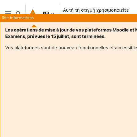
Μετάβαση στο κεντρικό περιεχόμενο
Αυτή τη στιγμή χρησιμοποιείτε
Εναλλαγή εισόδου αναζήτησης
πρόσβαση επισκέπτη
Site informations
Πλευρικός πίνακας
Les opérations de mise à jour de vos plateformes Moodle et
Examens, prévues le 15 juillet, sont terminées.
Αρχική
Vos plateformes sont de nouveau fonctionnelles et accessible
Αυτό το μάθημα είναι προσωρινά μη διαθέσιμο στους μαθητές
Συνέχεια
Aide et
Αυτή 
support
χρησι
FAQ
πρόσ
and
επισ