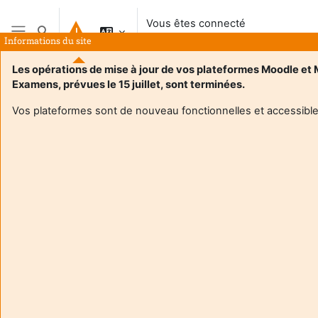
Passer au contenu principal
Vous êtes connecté
Activer/désactiver la saisie de recherche
anonymement
Informations du site
Panneau latéral
Les opérations de mise à jour de vos plateformes Moodle et
Examens, prévues le 15 juillet, sont terminées.
Accueil
Vos plateformes sont de nouveau fonctionnelles et accessible
Ce cours n’est actuellement pas disponible pour les étudiants
Continuer
Aide et
Vous 
support
conn
FAQ et
anon
tutoriels
(
Conn