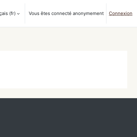
is ‎(fr)‎
Vous êtes connecté anonymement
Connexion
a saisie de recherche