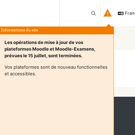
França
Activer/désactiver l
Informations du site
Les opérations de mise à jour de vos
plateformes Moodle et Moodle-Examens,
prévues le 15 juillet, sont terminées.
iants
Vos plateformes sont de nouveau fonctionnelles
et accessibles.
Continuer
ymement (
Connexion
)