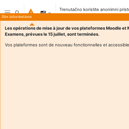
Preskoči na sadržaj
Trenutačno koristite anonimni pris
Toggle search input
sustavu
Site informations
Bočni panel
Les opérations de mise à jour de vos plateformes Moodle et
Examens, prévues le 15 juillet, sont terminées.
Naslovnica
Vos plateformes sont de nouveau fonctionnelles et accessible
Ovaj e-kolegij trenutačno NIJE dostupan studentima
Nastavi
Aide et
Tren
support
korist
FAQ
anon
and
prist