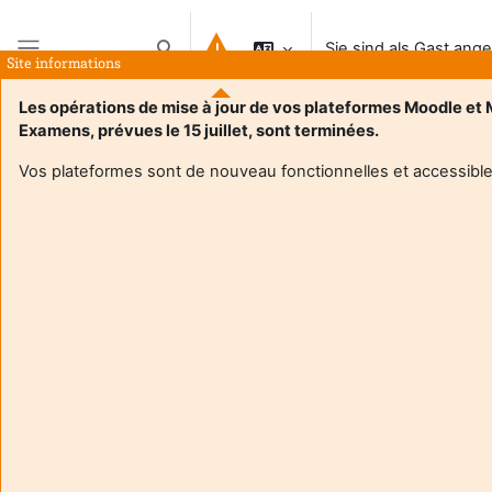
Zum Hauptinhalt
Sie sind als Gast ang
Sucheingabe umschalten
Site informations
Website-Übersicht
Les opérations de mise à jour de vos plateformes Moodle et
Examens, prévues le 15 juillet, sont terminées.
Startseite
Vos plateformes sont de nouveau fonctionnelles et accessible
Der Kurs steht aktuell für Teilnehmer/innen nicht zur Verfügung.
Weiter
Aide et
Sie si
support
Gast
FAQ
ange
and
(
Logi