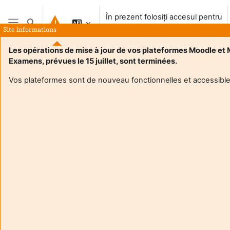
Salt la conţinutul principal
În prezent folosiți accesul pentru
Afișați căutarea
vizitatori
Site informations
Panou lateral
Les opérations de mise à jour de vos plateformes Moodle et
Examens, prévues le 15 juillet, sont terminées.
Acasă
Vos plateformes sont de nouveau fonctionnelles et accessible
Acest curs nu este disponibil în prezent studenților
Continuă
Aide et
În pr
support
folosi
FAQ
acces
and
pentr