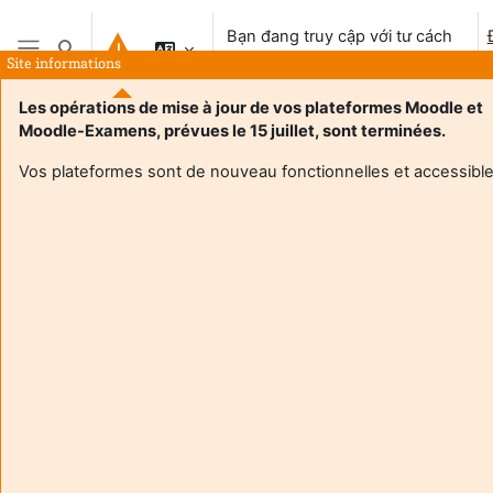
Chuyển tới nội dung chính
Bạn đang truy cập với tư cách
Chuyển đổi chọn tìm kiếm
khách vãng lai
Site informations
Bảng điều khiển cạnh
Les opérations de mise à jour de vos plateformes Moodle et
Moodle-Examens, prévues le 15 juillet, sont terminées.
Trang chủ
Vos plateformes sont de nouveau fonctionnelles et accessible
Khoá học này hiện chưa được mở
Tiếp tục
Aide et
Bạn
support
đang
FAQ
truy
and
cập v