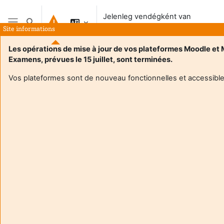
Tovább a fő tartalomhoz
Jelenleg vendégként van
Keresési bemeneti adatok váltása
bejelentkezve
Site informations
Oldalpanel
Les opérations de mise à jour de vos plateformes Moodle et
Examens, prévues le 15 juillet, sont terminées.
Kezdőoldal
Vos plateformes sont de nouveau fonctionnelles et accessible
Ez a kurzus tanulók számára jelenleg nem elérhető
Folytatás
Aide et
Jelen
support
vend
FAQ
van
and
bejel