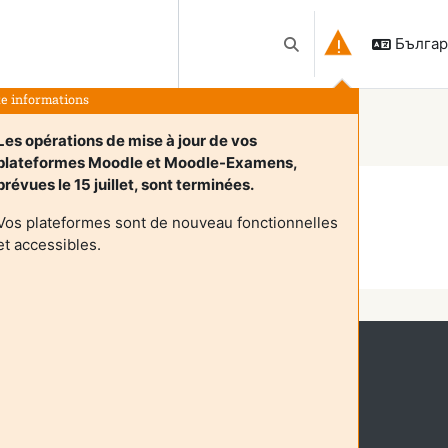
Българс
Превключване при въ
te informations
Les opérations de mise à jour de vos
plateformes Moodle et Moodle-Examens,
prévues le 15 juillet, sont terminées.
Vos plateformes sont de nouveau fonctionnelles
et accessibles.
Продължаване
като гост (
Влизане
)
приложение