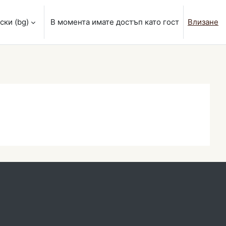
ки ‎(bg)‎
В момента имате достъп като гост
Влизане
веждане на търсеното