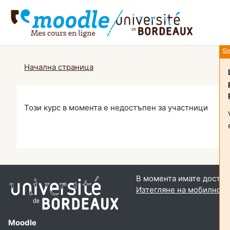
Прескочи на основното съдържание
Si
Начална страница
Този курс в момента е недостъпен за участници
В момента имате достъп 
Изтегляне на мобилно 
Moodle