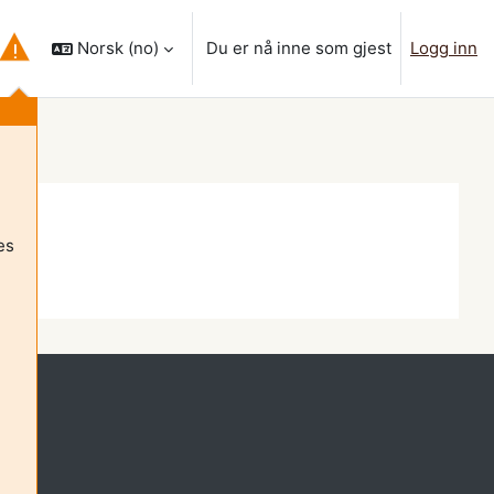
Norsk ‎(no)‎
Du er nå inne som gjest
Logg inn
 inndata for søk
es