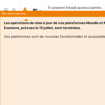
Salt la conţinutul principal
În prezent folosiți accesul pentru
Afișați căutarea
vizitatori
Site informations
Panou lateral
Les opérations de mise à jour de vos plateformes Moodle et
Examens, prévues le 15 juillet, sont terminées.
Acasă
Vos plateformes sont de nouveau fonctionnelles et accessible
Acest curs nu este disponibil în prezent studenților
Continuă
Aide et
În pr
support
folosi
FAQ
acces
and
pentr