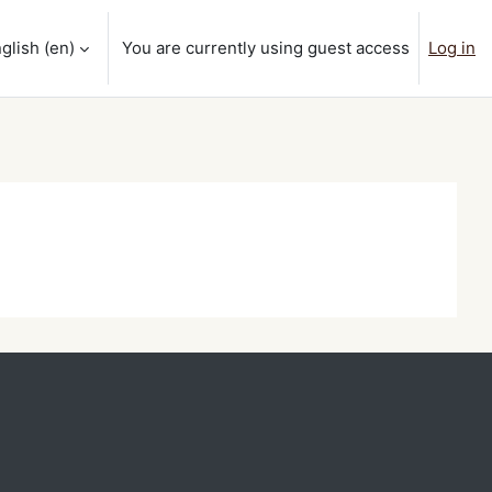
glish ‎(en)‎
You are currently using guest access
Log in
ut