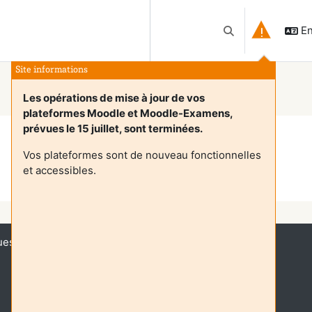
En
Toggle search inp
Site informations
Les opérations de mise à jour de vos
plateformes Moodle et Moodle-Examens,
prévues le 15 juillet, sont terminées.
Vos plateformes sont de nouveau fonctionnelles
et accessibles.
Continue
uest access (
Log in
)