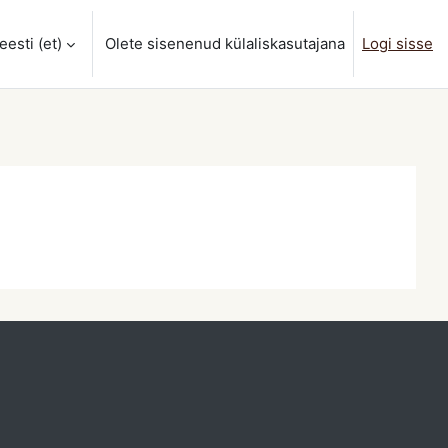
eesti ‎(et)‎
Olete sisenenud külaliskasutajana
Logi sisse
sisendi