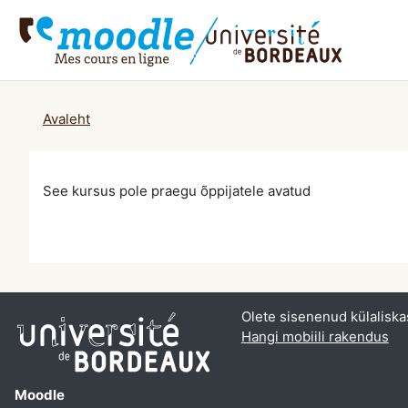
Jäta vahele peasisuni
Avaleht
See kursus pole praegu õppijatele avatud
Olete sisenenud külaliska
Hangi mobiili rakendus
Moodle