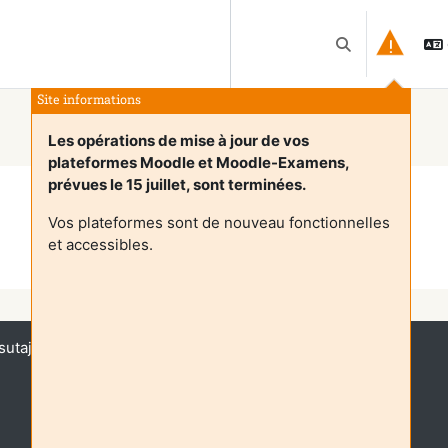
Lülitab otsingu 
Site informations
Les opérations de mise à jour de vos
plateformes Moodle et Moodle-Examens,
prévues le 15 juillet, sont terminées.
Vos plateformes sont de nouveau fonctionnelles
et accessibles.
Jätka
sutajana (
Logi sisse
)