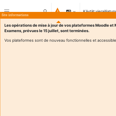
Siirry pääsisältöön
Käytät vierailijatu
Vaihda hakusyöttöä
Site informations
Sivupaneeli
Les opérations de mise à jour de vos plateformes Moodle et
Examens, prévues le 15 juillet, sont terminées.
Etusivu
Vos plateformes sont de nouveau fonctionnelles et accessible
Tämä kurssi ei ole avoinna opiskelijoille
Jatka
Aide et
Käytä
support
vierai
FAQ
(
Kirj
and
Hanki