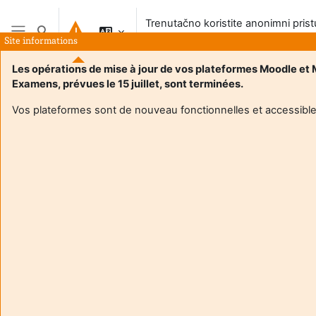
Preskoči na sadržaj
Trenutačno koristite anonimni pris
Toggle search input
sustavu
Site informations
Bočni panel
Les opérations de mise à jour de vos plateformes Moodle et
Examens, prévues le 15 juillet, sont terminées.
Naslovnica
Vos plateformes sont de nouveau fonctionnelles et accessible
Ovaj e-kolegij trenutačno NIJE dostupan studentima
Nastavi
Aide et
Tren
support
korist
FAQ
anon
and
prist