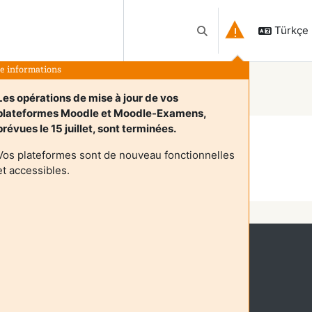
Türkçe ‎(
Arama girişini değiştir
te informations
Les opérations de mise à jour de vos
plateformes Moodle et Moodle-Examens,
prévues le 15 juillet, sont terminées.
Vos plateformes sont de nouveau fonctionnelles
et accessibles.
Devam
kullanıyorsunuz (
Giriş yap
)