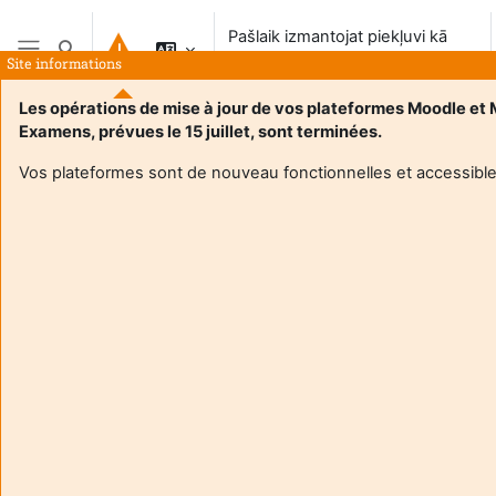
Atvērt galveno saturu
Pašlaik izmantojat piekļuvi kā
Pārslēgt meklēšanas ievadi
viesis
Site informations
Sānu panelis
Les opérations de mise à jour de vos plateformes Moodle et
Examens, prévues le 15 juillet, sont terminées.
Sākums
Vos plateformes sont de nouveau fonctionnelles et accessible
Šis kurss šobrīd studentiem nav pieejams
Turpināt
Aide et
Pašla
support
izman
FAQ
piekļ
and
viesis