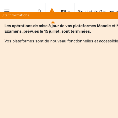
Zum Hauptinhalt
Sie sind als Gast ang
Sucheingabe umschalten
Site informations
Website-Übersicht
Les opérations de mise à jour de vos plateformes Moodle et
Examens, prévues le 15 juillet, sont terminées.
Startseite
Vos plateformes sont de nouveau fonctionnelles et accessible
Der Kurs steht aktuell für Teilnehmer/innen nicht zur Verfügung.
Weiter
Aide et
Sie si
support
Gast
FAQ
ange
and
(
Logi