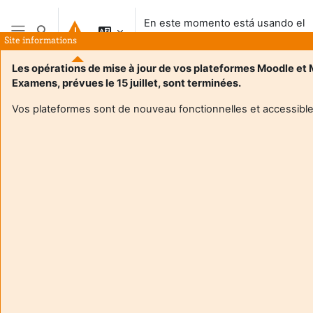
Salta al contenido principal
En este momento está usando el
Selector de búsqueda de entrada
acceso para invitados
Site informations
Panel lateral
Les opérations de mise à jour de vos plateformes Moodle et
Examens, prévues le 15 juillet, sont terminées.
Página Principal
Vos plateformes sont de nouveau fonctionnelles et accessible
Este curso no es accesible de momento a los estudiantes
Continuar
Aide et
En es
support
mome
FAQ
está
and
usand