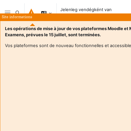
Tovább a fő tartalomhoz
Jelenleg vendégként van
Keresési bemeneti adatok váltása
bejelentkezve
Site informations
Oldalpanel
Les opérations de mise à jour de vos plateformes Moodle et
Examens, prévues le 15 juillet, sont terminées.
Kezdőoldal
Vos plateformes sont de nouveau fonctionnelles et accessible
Ez a kurzus tanulók számára jelenleg nem elérhető
Folytatás
Aide et
Jelen
support
vend
FAQ
van
and
bejel