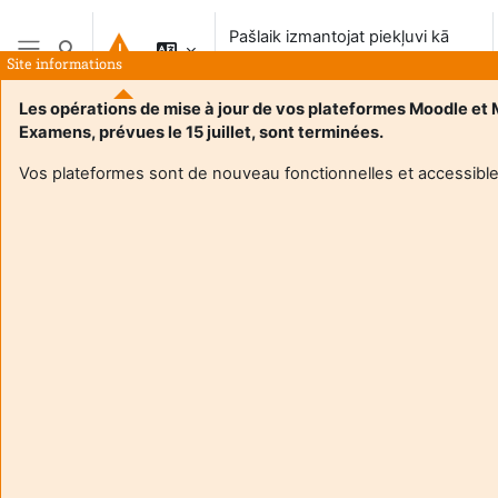
Atvērt galveno saturu
Pašlaik izmantojat piekļuvi kā
Pārslēgt meklēšanas ievadi
viesis
Site informations
Sānu panelis
Les opérations de mise à jour de vos plateformes Moodle et
Examens, prévues le 15 juillet, sont terminées.
Sākums
Vos plateformes sont de nouveau fonctionnelles et accessible
Šis kurss šobrīd studentiem nav pieejams
Turpināt
Aide et
Pašla
support
izman
FAQ
piekļ
and
viesis