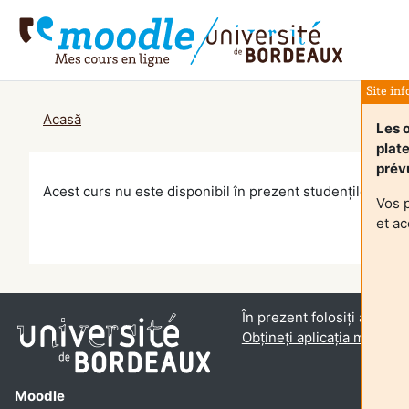
Salt la conţinutul principal
Site in
Acasă
Les 
plat
prévu
Acest curs nu este disponibil în prezent studenților
Vos 
et ac
În prezent folosiți accesul 
Obțineți aplicația mobilă
Moodle