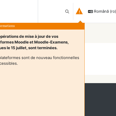
Română ‎(ro)
Afișați căutarea
formations
opérations de mise à jour de vos
eformes Moodle et Moodle-Examens,
es le 15 juillet, sont terminées.
plateformes sont de nouveau fonctionnelles
cessibles.
Continuă
pentru vizitatori (
Conectare
)