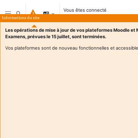
Passer au contenu principal
Vous êtes connecté
Activer/désactiver la saisie de recherche
anonymement
Informations du site
Panneau latéral
Les opérations de mise à jour de vos plateformes Moodle et
Examens, prévues le 15 juillet, sont terminées.
Accueil
Vos plateformes sont de nouveau fonctionnelles et accessible
Ce cours n’est actuellement pas disponible pour les étudiants
Continuer
Aide et
Vous 
support
conn
FAQ et
anon
tutoriels
(
Conn